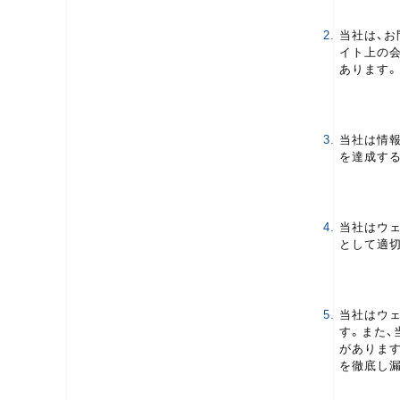
2.
当社は、お
イト上の
あります。
3.
当社は情
を達成す
4.
当社はウ
として適
5.
当社はウ
す。また
があります
を徹底し