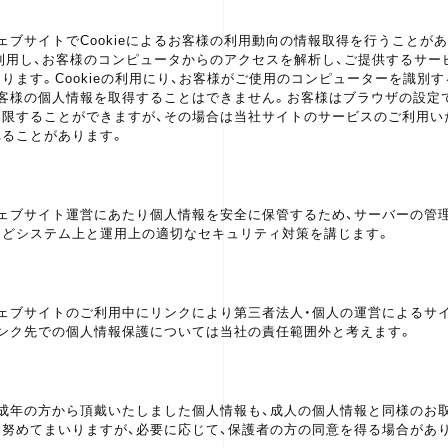
ェブサイトでCookieによるお客様の利用動向の情報取得を行うことが
eを利用し、お客様のコンピュータからのアクセスを解析し、ご提供するサ
ります。Cookieの利用にり、お客様がご使用のコンピューターを識別
客様の個人情報を取得することはできません。お客様はブラウザの設定でC
制限することができますが、その場合は当社サイトのサービスのご利用い
れることがあります。
ウェブサイト運営にあたり個人情報を安全に保管するため、サーバーの管
などシステム上と運用上の適切なセキュリティ対策を講じます。
ウェブサイトのご利用中にリンクにより第三者法人・個人の運営によるサ
リンク先での個人情報保護については当社の責任範囲外と考えます。
未成年の方から頂戴いたしました個人情報も、成人の個人情報と同様のお
う努めてまいりますが、必要に応じて、保護者の方の同意を得る場合があ