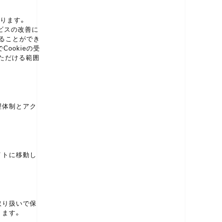
あります。
ービスの改善に
することができ
ookieの受
ただける範囲
理体制とアク
イトに移動し
取り扱いで保
ります。