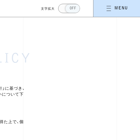
文字拡大
MENU
OFF
LICY
針」に基づき、
いについて下
得た上で、個