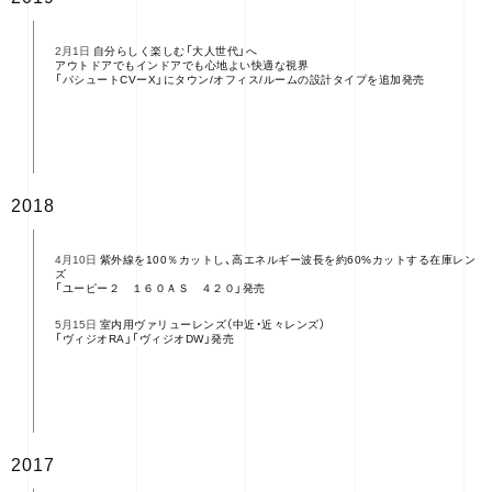
自分らしく楽しむ「大人世代」へ
2月1日
アウトドアでもインドアでも心地よい快適な視界
「パシュートCVーX」にタウン/オフィス/ルームの設計タイプを追加発売
2018
紫外線を100％カットし、高エネルギー波長を約60%カットする在庫レン
4月10日
ズ
「ユーピー２ １６０ＡＳ ４２０」発売
室内用ヴァリューレンズ（中近・近々レンズ）
5月15日
「ヴィジオRA」「ヴィジオDW」発売
2017