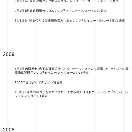
新・屋内常用タイプ中近カスタムレンズ「セイコー インドアLD」発売
9月1日
新・遠近両用カスタムレンズ「セイコー パシュートCV」発売
9月1日
40歳代向け新発想快適カスタムレンズ「セイコー パシュートEV」発売
11月18日
2009
内面累進+内面非球面設計+スペリオールシステムを採用した セイコーの最
4月1日
高峰遠近両用レンズ「セイコー スペリオールP1」発売
2009年度のグッドデザイン賞受賞
キズやホコリを強力にブロックする耐久性強化コーティング 「スーパーレ
12月1日
ジスタンスコート」発売
2008