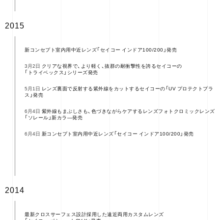
2015
新コンセプト室内用中近レンズ「セイコー インドア100/200」発売
クリアな視界で、より軽く、抜群の耐衝撃性を誇るセイコーの
3月2日
「トライベックス」シリーズ発売
レンズ裏面で反射する紫外線をカットするセイコーの「UV プロテクトプラ
5月1日
ス」発売
紫外線もまぶしさも、色づきながらケアするレンズフォトクロミックレンズ
6月4日
「ソレール」新カラ―発売
新コンセプト室内用中近レンズ「セイコー インドア100/200」発売
6月4日
2014
最新クロスサーフェス設計採用した遠近両用カスタムレンズ