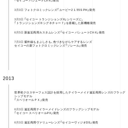
「セイコー パシュートCV-X」発売
フォトクロミックレンズ「ユーピー2 1.55S PH」発売
3月3日
「セイコー トランジションズ®」シリーズに、
3月3日
「トランジションズ® シグネチャー７」を搭載した新機種発売
新遠近両用カスタムレンズ「セイコー パシュートCV-X」発売
6月5日
紫外線もまぶしさも、色づきながらケアするレンズ
7月3日
セイコーの新フォトクロミックレンズ「ソレール」発売
2013
世界初クロスサーフェス設計を採用したテイラーメイド遠近両用レンズのフラッグ
シップモデル
「スペリオールＰＸ」発売
遠近両用テイラーメイドレンズのフラッグシップモデル
6月3日
「セイコー スペリオールPX」発売
遠近両用ヴァリューレンズ「セイコーヴィジオDS」発売
6月3日