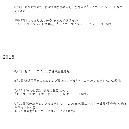
先進の技術で、より快適な視界がもっと身近に『セイコー パシュートＮＶ-
3月2日
Ｘ』発売
しっかり見つめる、あなたのスタイル
10月17日
インディヴィジュアル単焦点 「セイコーマイフォーカスシリーズ」発売
2016
セイコーアイウェア株式会社発足
4月1日
遠近両用カスタムレンズ最上位モデル『セイコー パシュートAC-X』発売
5月1日
‘もっと楽に・快適に見る’ために。
5月20日
『セイコー スマートエイド ライト／レギュラー』 発売。
紫外線を１００％カットし、４２０nm の高エネルギー波長（青色光）を約８
6月15日
０％カットする
新レンズ素材『セイコー フロンティア』発売。