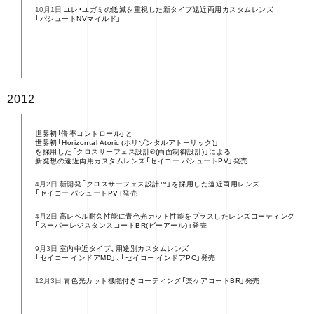
ユレ・ユガミの低減を重視した新タイプ遠近両用カスタムレンズ
10月1日
「パシュートNVマイルド」
2012
世界初「倍率コントロール」と
世界初「Horizontal Atoric (ホリゾンタルアトーリック)」
を採用した「クロスサーフェス設計®(両面制御設計)」による
新発想の遠近両用カスタムレンズ「セイコー パシュートPV」発売
新開発「クロスサーフェス設計™」を採用した遠近両用レンズ
4月2日
「セイコー パシュートPV」発売
高レベル耐久性能に青色光カット性能をプラスしたレンズコーティング
4月2日
「スーパーレジスタンスコートBR(ビーアール)」発売
室内中近タイプ、用途別カスタムレンズ
9月3日
「セイコー インドアMD」、「セイコー インドアPC」発売
青色光カット機能付きコーティング「楽ケアコートBR」発売
12月3日