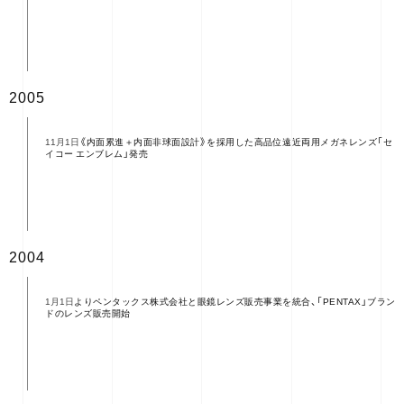
2005
《内面累進＋内面非球面設計》を採用した高品位遠近両用メガネレンズ「セ
11月1日
イコー エンブレム」発売
2004
よりペンタックス株式会社と眼鏡レンズ販売事業を統合、「PENTAX」ブラン
1月1日
ドのレンズ販売開始