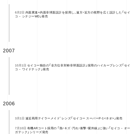
内面累進+内面非球面設計を採用し、遠方・近方の視野を広く設計した「セイ
6月2日
コ－ シナジーWD」発売
2007
セイコー独自の「全方位非対称非球面設計」採用のハイカーブレンズ「セイ
10月1日
コ－ ワイドテック」発売
2006
遠近両用テイラーメイドﾞレンズ「セイコー スーパーP-1<ネオ>」発売
3月1日
有機ARコート採用の 「熱・キズ･汚れ・衝撃・紫外線」に強い「セイコ－ オー
7月10日
ガテック」シリーズ発売