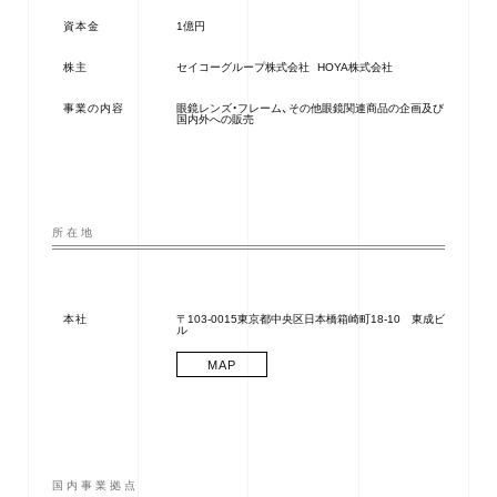
資本金
1億円
株主
セイコーグループ株式会社
HOYA株式会社
事業の内容
眼鏡レンズ・フレーム、その他眼鏡関連商品の企画及び
国内外への販売
所在地
本社
〒103-0015
東京都中央区日本橋箱崎町18-10 東成ビ
ル
MAP
国内事業拠点