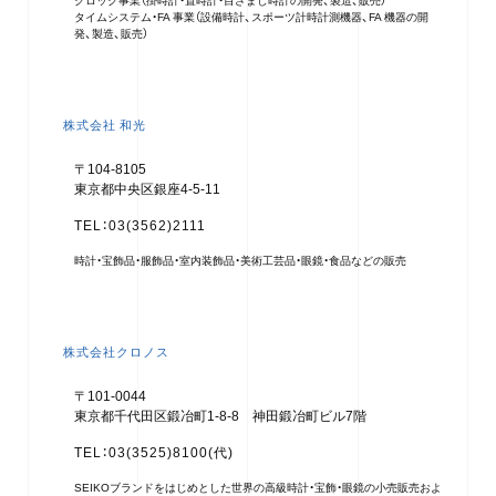
タイムシステム・FA 事業（設備時計、スポーツ計時計測機器、FA 機器の開
発、製造、販売）
株式会社 和光
〒104-8105
東京都中央区銀座4-5-11
TEL：03(3562)2111
時計・宝飾品・服飾品・室内装飾品・美術工芸品・眼鏡・食品などの販売
株式会社クロノス
〒101-0044
東京都千代田区鍛冶町1-8-8 神田鍛冶町ビル7階
TEL：03(3525)8100(代)
SEIKOブランドをはじめとした世界の高級時計・宝飾・眼鏡の小売販売およ