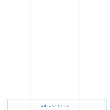
UJ2は、超高屈折率1.67素材、高屈折率1.60素材の2タイプをご用意。
さらに、薄型化を実現する低ベースカーブ、UJ2設計を採用。素材と
設計の累乗効果で、従来のレンズよりはるかに薄く軽くなっていま
す。
強い度にありがちなウズやプラスチックレンズによる目の拡大、フェ
イスラインの変化も抑えられ、自然な表情をそこなわないようになっ
ています。
設計・スペックを見る