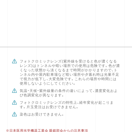
特に使用上の注意事項などはありますか？
フォトクロミックレンズ(紫外線を受けると色が濃くなる
レンズ)はトンネルや暗い場所での使用は危険です。色が濃
くなった状態から淡くなるまで時間がかかりますので、ト
ンネル内や屋内駐車場など暗い場所や夕暮れ時は光量不足
で視力が低下し、大変危険です。これらの場所や時間には
使用しないようにしてください。
気温・天候・紫外線量の条件の違いによって、濃度変化およ
び色調変化が異なります。
フォトクロミックレンズの特性上、経年変化が起こりま
す。片玉受注はお受けできません。
染色はお受けできません。
※日本医用光学機器工業会 眼鏡部会からの注意事項