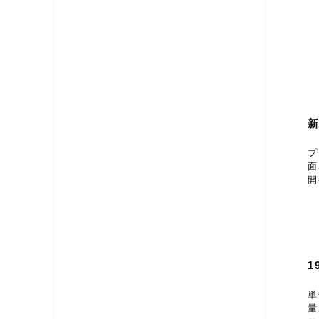
プ
面
開
1
単
量