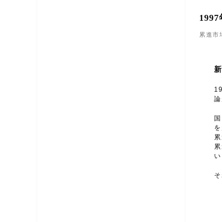
19
累進市
1
論
国
を
累
累
い
そ