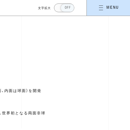
文字拡大
MENU
OFF
面、内面は球面）を開発
。
、世界初となる両面非球