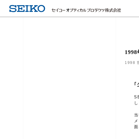
19
199
S
し
当
メ
面