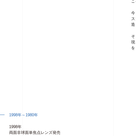
こ
今
ス
造
そ
現
を
1998年～1980年
1998年
両面非球面単焦点レンズ発売