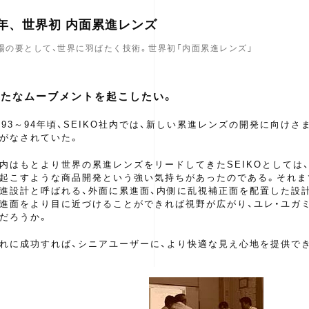
97年、世界初 内面累進レンズ
場の要として、世界に羽ばたく技術。世界初「内面累進レンズ」
新たなムーブメントを起こしたい。
993～94年頃、SEIKO社内では、新しい累進レンズの開発に向け
がなされていた。
内はもとより世界の累進レンズをリードしてきたSEIKOとしては
起こすような商品開発という強い気持ちがあったのである。それま
進設計と呼ばれる、外面に累進面、内側に乱視補正面を配置した設
進面をより目に近づけることができれば視野が広がり、ユレ・ユガ
だろうか。
れに成功すれば、シニアユーザーに、より快適な見え心地を提供で