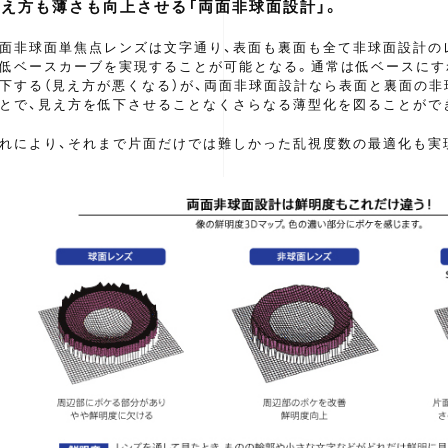
見え方も薄さも向上させる「両面非球面設計」。
面非球面単焦点レンズは文字通り、表面も裏面も全て非球面設計の
低ベースカーブを実現することが可能となる。通常は低ベースにす
下する（見え方が悪くなる）が、両面非球面設計なら表面と裏面の
とで、見え方を低下させることなくさらなる薄型化を図ることがで
れにより、それまで片面だけでは難しかった乱視度数の最適化も実