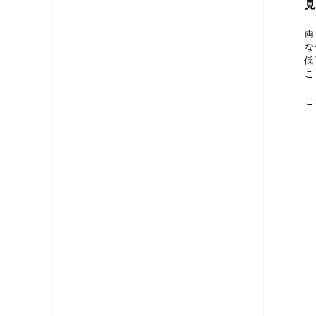
両
な
低
こ
こ