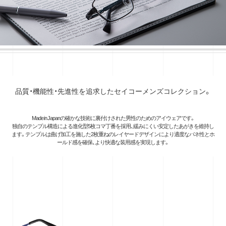
品質・機能性・先進性を追求したセイコーメンズコレクション。
Made in Japanの確かな技術に裏付けされた男性のためのアイウェアです。
独自のテンプル構造による進化型5枚コマ丁番を採用、緩みにくい安定したあがきを維持し
ます。テンプルは曲げ加工を施した2枚重ねのレイヤードデザインにより適度なバネ性とホ
ールド感を確保、より快適な装用感を実現します。