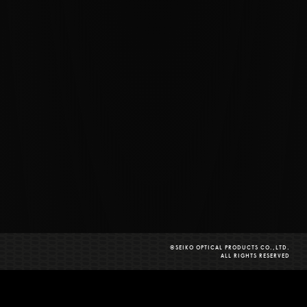
©SEIKO OPTICAL PRODUCTS CO.,LTD.
ALL RIGHTS RESERVED