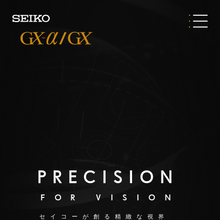
VOICE of CUSTOMERS
01
DEVELOPER
PRECISION
テイラーメイドの進化形
FOR VISION
「GX」。それは設計者たちの
あくなき探求心から生まれた。
セイコーが創る精緻な視界